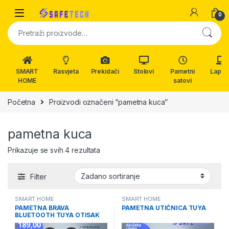
Skip to navigation
Skip to content
0
Pretraži:
SMART
Rasvjeta
Prekidači
Stolovi
Pametni
Lapto
HOME
satovi
Početna
Proizvodi označeni “pametna kuca”
pametna kuca
Prikazuje se svih 4 rezultata
Filter
SMART HOME
SMART HOME
PAMETNA BRAVA
PAMETNA UTIČNICA TUYA
BLUETOOTH TUYA OTISAK