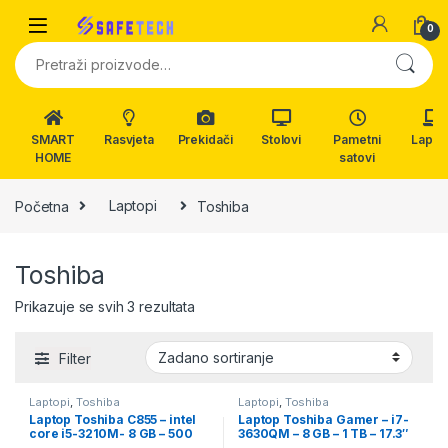
Skip to navigation
Skip to content
0
Pretraži:
SMART
Rasvjeta
Prekidači
Stolovi
Pametni
Lapto
HOME
satovi
Početna
Laptopi
Toshiba
Toshiba
Prikazuje se svih 3 rezultata
Filter
Laptopi
,
Toshiba
Laptopi
,
Toshiba
Laptop Toshiba C855 – intel
Laptop Toshiba Gamer – i7-
core i5-3210M- 8 GB – 500
3630QM – 8 GB – 1 TB – 17.3″
GB – 15.6″ led
LED