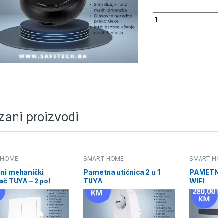
Quantity
zani proizvodi
 HOME
SMART HOME
SMART H
ni mehanički
Pametna utičnica 2 u 1
PAMETN
ač TUYA – 2 pol
TUYA
WIFI