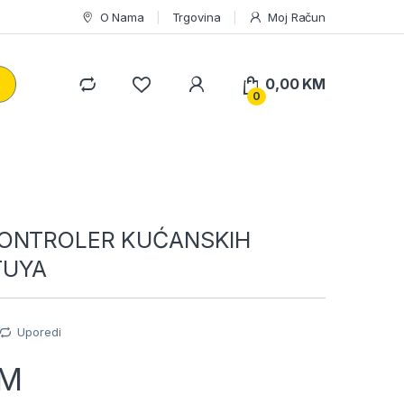
O Nama
Trgovina
Moj Račun
0,00
KM
0
KONTROLER KUĆANSKIH
TUYA
Uporedi
M