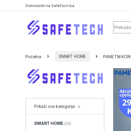
Skip to navigation
Skip to content
Dobrodošli na SafeTech.ba
Search f
Početna
SMART HOME
PAMETNI KON
Prikaži sve kategorije
SMART HOME
(53)