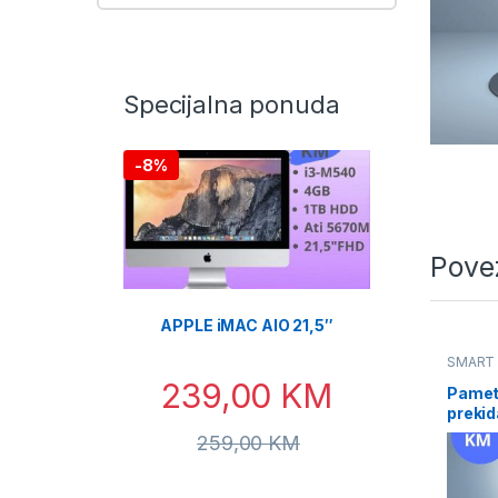
Specijalna ponuda
-
8%
Pove
APPLE iMAC AIO 21,5″
SMART
239,00
KM
Pamet
prekid
259,00
KM