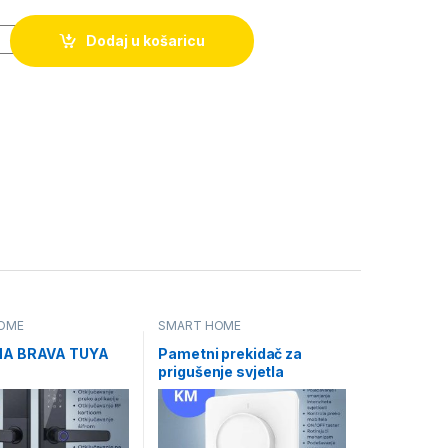
Dodaj u košaricu
OME
SMART HOME
A BRAVA TUYA
Pametni prekidač za
prigušenje svjetla
rotirajući TUYA