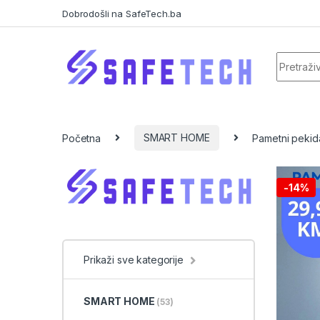
Skip to navigation
Skip to content
Dobrodošli na SafeTech.ba
Search f
Početna
SMART HOME
Pametni pekid
-
14%
Prikaži sve kategorije
SMART HOME
(53)