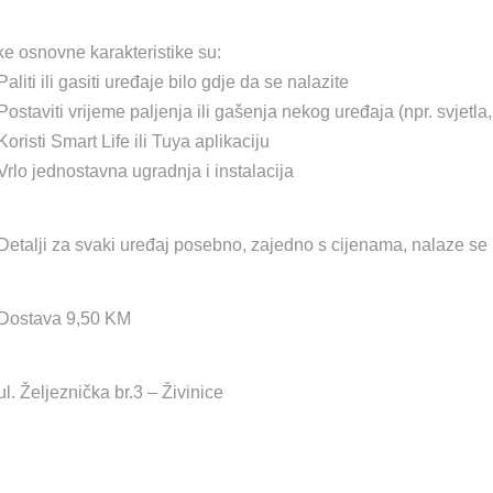
e osnovne karakteristike su:
aliti ili gasiti uređaje bilo gdje da se nalazite
ostaviti vrijeme paljenja ili gašenja nekog uređaja (npr. svjetla, 
oristi Smart Life ili Tuya aplikaciju
Vrlo jednostavna ugradnja i instalacija
Detalji za svaki uređaj posebno, zajedno s cijenama, nalaze se
Dostava 9,50 KM
l. Željeznička br.3 – Živinice