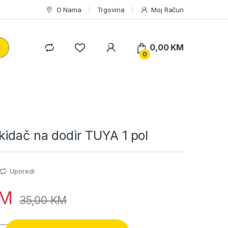
O Nama
Trgovina
Moj Račun
0,00
KM
0
idač na dodir TUYA 1 pol
Uporedi
M
35,00
KM