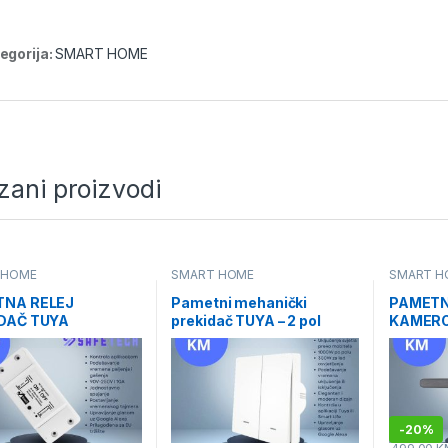
egorija:
SMART HOME
zani proizvodi
 HOME
SMART HOME
SMART H
TNA RELEJ
Pametni mehanički
PAMETN
DAČ TUYA
prekidač TUYA – 2 pol
KAMER
-
20%