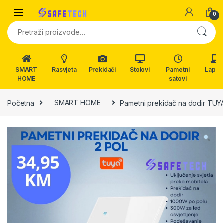
Skip to navigation
Skip to content
0
Pretraži:
SMART
Rasvjeta
Prekidači
Stolovi
Pametni
Lapto
HOME
satovi
Početna
SMART HOME
Pametni prekidač na dodir TUYA