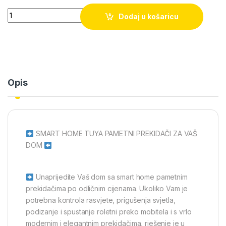
Quantity
Dodaj u košaricu
Opis
SMART HOME TUYA PAMETNI PREKIDAČI ZA VAŠ
DOM
Unaprijedite Vaš dom sa smart home pametnim
prekidačima po odličnim cijenama. Ukoliko Vam je
potrebna kontrola rasvjete, prigušenja svjetla,
podizanje i spustanje roletni preko mobitela i s vrlo
modernim i elegantnim prekidačima, rješenje je u