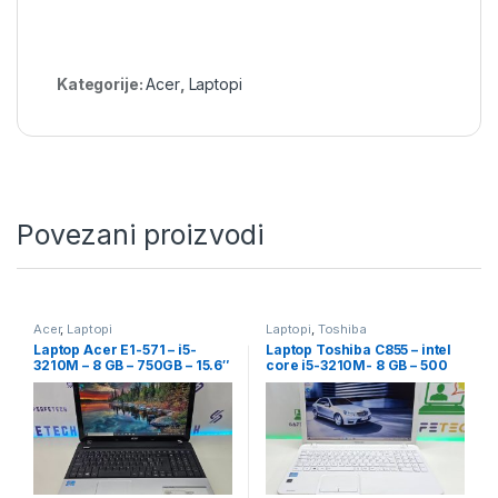
Kategorije:
Acer
,
Laptopi
Povezani proizvodi
Acer
,
Laptopi
Laptopi
,
Toshiba
Laptop Acer E1-571 – i5-
Laptop Toshiba C855 – intel
3210M – 8 GB – 750GB – 15.6″
core i5-3210M- 8 GB – 500
led
GB – 15.6″ led