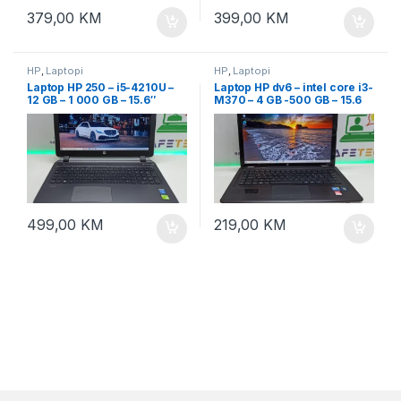
379,00
KM
399,00
KM
HP
,
Laptopi
HP
,
Laptopi
Laptop HP 250 – i5-4210U –
Laptop HP dv6 – intel core i3-
12 GB – 1 000 GB – 15.6″
M370 – 4 GB -500 GB – 15.6
FullHD – dvije grafičke
LED
499,00
KM
219,00
KM