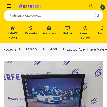
Skip to navigation
Skip to content
0
Pretraži:
SMART
Rasvjeta
Prekidači
Stolovi
Pametni
Lapto
HOME
satovi
Početna
Laptopi
Acer
Laptop Acer TravelMate – 