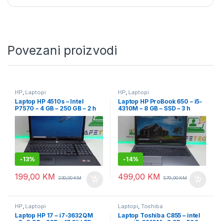
Povezani proizvodi
HP
,
Laptopi
HP
,
Laptopi
Laptop HP 4510s – Intel
Laptop HP ProBook 650 – i5-
P7570 – 4 GB – 250 GB – 2 h
4310M – 8 GB – SSD – 3 h
baterija – 15.6″ Led
baterija – 15.6 Led FullHD
-
13%
-
14%
199,00
KM
499,00
KM
230,00
KM
579,00
KM
HP
,
Laptopi
Laptopi
,
Toshiba
Laptop HP 17 – i7-3632QM
Laptop Toshiba C855 – intel