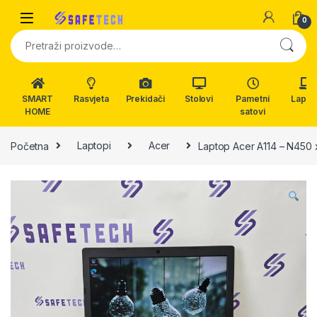
Skip to navigation
Skip to content
0
Pretraži:
SMART
Rasvjeta
Prekidači
Stolovi
Pametni
Lapto
HOME
satovi
Početna
Laptopi
Acer
Laptop Acer A114 – N450 x