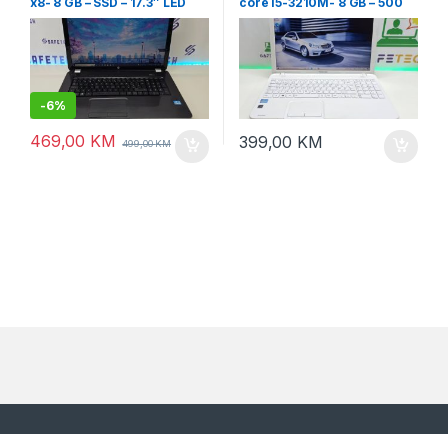
x8- 8 GB – SSD – 17.3″ LED
core i5-3210M- 8 GB – 500
GB – 15.6″ led
-
6%
469,00
KM
399,00
KM
499,00
KM