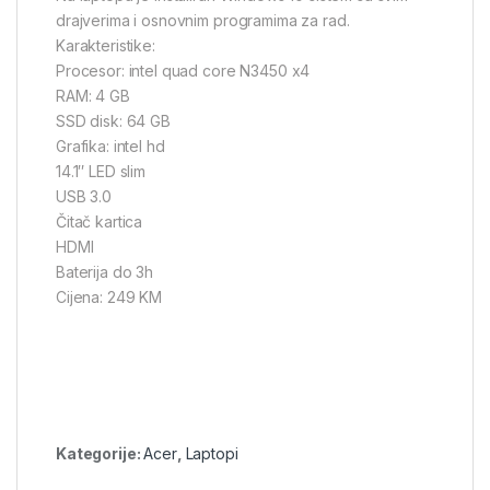
drajverima i osnovnim programima za rad.
Karakteristike:
Procesor: intel quad core N3450 x4
RAM: 4 GB
SSD disk: 64 GB
Grafika: intel hd
14.1″ LED slim
USB 3.0
Čitač kartica
HDMI
Baterija do 3h
Cijena: 249 KM
Kategorije:
Acer
,
Laptopi