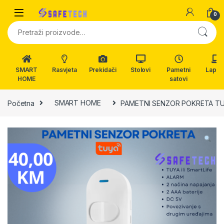
Skip to navigation
Skip to content
0
Pretraži:
SMART
Rasvjeta
Prekidači
Stolovi
Pametni
Lapto
HOME
satovi
Početna
SMART HOME
PAMETNI SENZOR POKRETA T