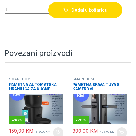
Quantity
Dodaj u košaricu
Povezani proizvodi
SMART HOME
SMART HOME
PAMETNA AUTOMATSKA
PAMETNA BRAVA TUYA S
HRANILICA ZA KUĆNE
KAMEROM
LJUBIMCE TUYA
-
36%
-
20%
159,00
KM
399,00
KM
249,00
KM
499,00
KM