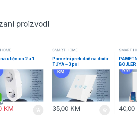
zani proizvodi
 HOME
SMART HOME
SMART H
a utičnica 2 u 1
Pametni prekidač na dodir
PAMETN
TUYA – 3 pol
BOJLER 
KM
00
KM
35,00
KM
40,00