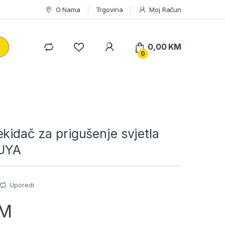
O Nama
Trgovina
Moj Račun
0,00
KM
0
kidač za prigušenje svjetla
TUYA
Uporedi
M