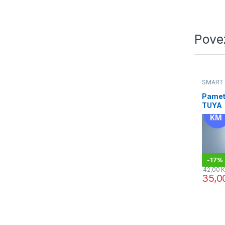
Pove
SMART
Pametn
TUYA
-
17%
42,00
35,