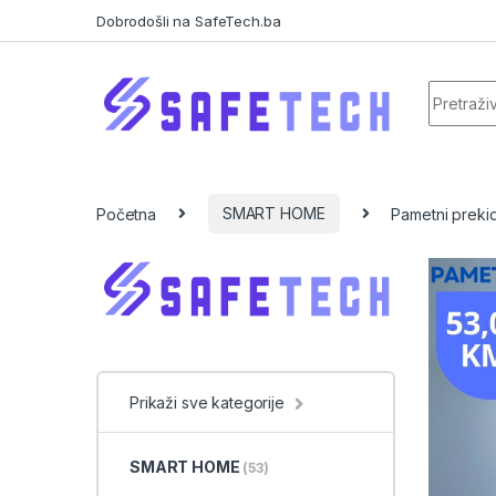
Skip to navigation
Skip to content
Dobrodošli na SafeTech.ba
Search f
Početna
SMART HOME
Pametni prekid
Prikaži sve kategorije
SMART HOME
(53)