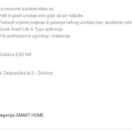
e osnovne karakteristike su:
aliti ili gasiti uređaje bilo gdje da se nalazite
ostaviti vrijeme paljenja ili gašenja nekog uređaja (npr. spuštanje roletn
oristi Smart Life ili Tuya aplikaciju
rlo jednostavna ugradnja i instalacija
ostava 9,50 KM
l. Željeznička br.3 – Živinice
egorija:
SMART HOME