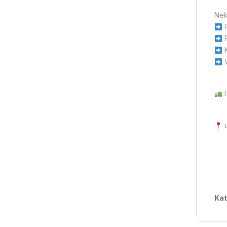
Nek
P
P
K
V
D
u
Kat