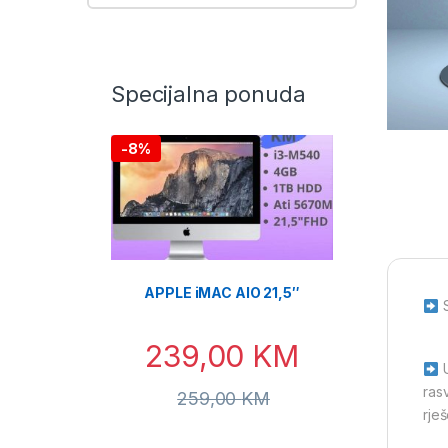
Specijalna ponuda
-
8%
APPLE iMAC AIO 21,5″
S
239,00
KM
U
ras
259,00
KM
rje