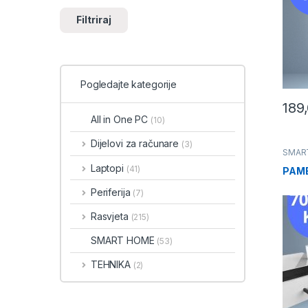
Filtriraj
Pogledajte kategorije
189
All in One PC
(10)
Dijelovi za računare
(3)
SMAR
Laptopi
(41)
PAME
Periferija
(7)
Rasvjeta
(215)
SMART HOME
(53)
TEHNIKA
(2)