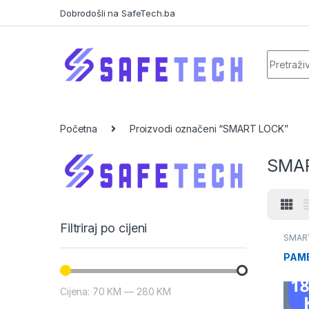
Skip to navigation
Skip to content
Dobrodošli na SafeTech.ba
Search f
Početna
Proizvodi označeni “SMART LOCK”
SMA
Filtriraj po cijeni
SMAR
PAME
Cijena:
70 KM
—
280 KM
Min cijena
Maks cijena