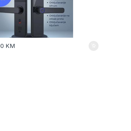
00
KM