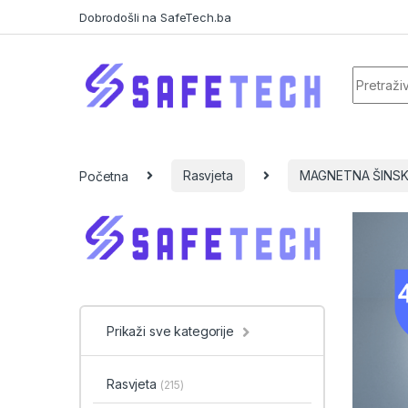
Skip to navigation
Skip to content
Dobrodošli na SafeTech.ba
Search f
Početna
Rasvjeta
MAGNETNA ŠINSK
Prikaži sve kategorije
Rasvjeta
(215)