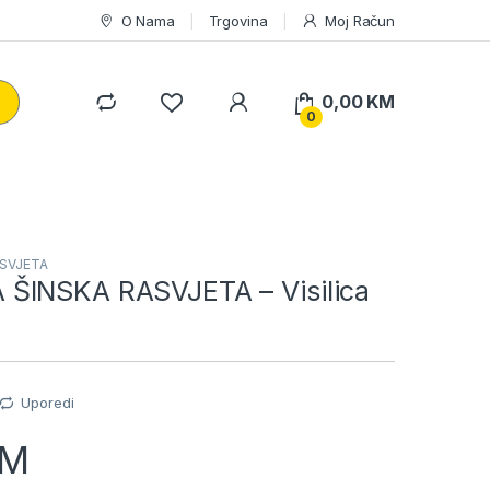
O Nama
Trgovina
Moj Račun
0,00
KM
0
SVJETA
ŠINSKA RASVJETA – Visilica
Uporedi
KM