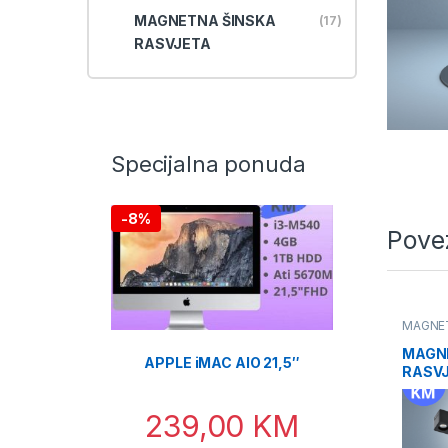
MAGNETNA ŠINSKA
(17)
RASVJETA
Specijalna ponuda
-
8%
Pove
MAGNET
MAGN
APPLE iMAC AIO 21,5″
RASVJ
239,00
KM