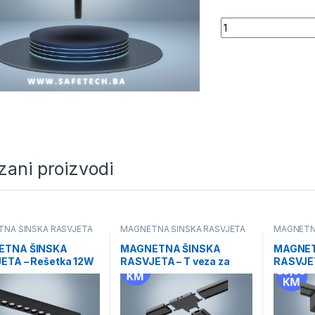
Quantity
zani proizvodi
NA ŠINSKA RASVJETA
MAGNETNA ŠINSKA RASVJETA
MAGNETN
ETNA ŠINSKA
MAGNETNA ŠINSKA
MAGNET
ETA – Rešetka 12W
RASVJETA – T veza za
RASVJET
traku
glave 6