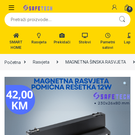
Skip to navigation
Skip to content
0
Pretraži:
SMART
Rasvjeta
Prekidači
Stolovi
Pametni
Lapto
HOME
satovi
Početna
Rasvjeta
MAGNETNA ŠINSKA RASVJETA