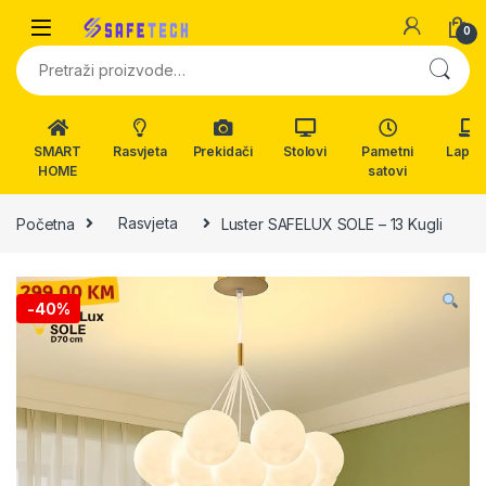
Skip to navigation
Skip to content
0
Pretraži:
SMART
Rasvjeta
Prekidači
Stolovi
Pametni
Lapto
HOME
satovi
Početna
Rasvjeta
Luster SAFELUX SOLE – 13 Kugli
-
40%