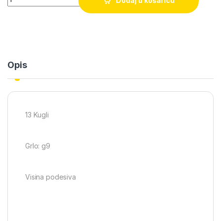
Dodaj u košaricu
Opis
13 Kugli
Grlo: g9
Visina podesiva