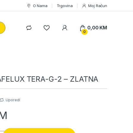
O Nama
Trgovina
Moj Račun
0,00
KM
0
SAFELUX TERA-G-2 – ZLATNA
Uporedi
M