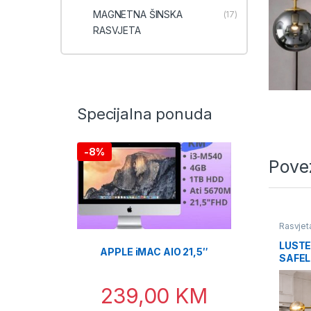
MAGNETNA ŠINSKA
(17)
RASVJETA
Specijalna ponuda
-
8%
Pove
Rasvjet
LUSTE
APPLE iMAC AIO 21,5″
SAFEL
KUGLI
239,00
KM