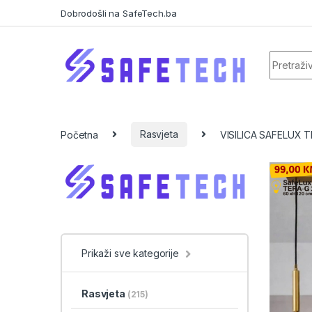
Skip to navigation
Skip to content
Dobrodošli na SafeTech.ba
Search f
Početna
Rasvjeta
VISILICA SAFELUX 
Prikaži sve kategorije
Rasvjeta
(215)