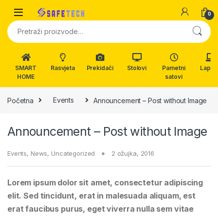
Skip to navigation
Skip to content
0
Pretraži:
SMART
Rasvjeta
Prekidači
Stolovi
Pametni
Lapto
HOME
satovi
Početna
Events
Announcement – Post without Image
Announcement – Post without Image
Events
,
News
,
Uncategorized
2 ožujka, 2016
Lorem ipsum dolor sit amet, consectetur adipiscing
elit. Sed tincidunt, erat in malesuada aliquam, est
erat faucibus purus, eget viverra nulla sem vitae