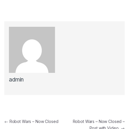
admin
Navigacija objava
←
Robot Wars – Now Closed
Robot Wars – Now Closed –
Post with Video
→