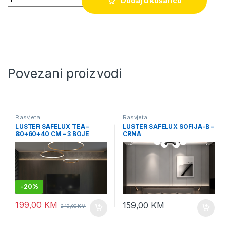
Dodaj u košaricu
Povezani proizvodi
Rasvjeta
Rasvjeta
LUSTER SAFELUX TEA –
LUSTER SAFELUX SOFIJA-B –
80+60+40 CM – 3 BOJE
CRNA
OSVJETLJENJA
-
20%
199,00
KM
159,00
KM
249,00
KM