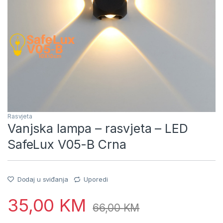
Rasvjeta
Vanjska lampa – rasvjeta – LED
SafeLux V05-B Crna
Dodaj u sviđanja
Uporedi
35,00
KM
66,00
KM