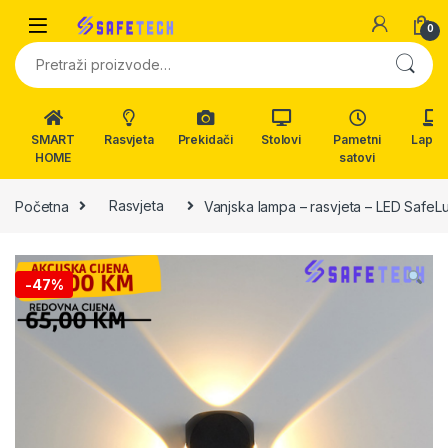
Skip to navigation
Skip to content
0
Pretraži:
SMART
Rasvjeta
Prekidači
Stolovi
Pametni
Lapto
HOME
satovi
Početna
Rasvjeta
Vanjska lampa – rasvjeta – LED Safe
-
47%