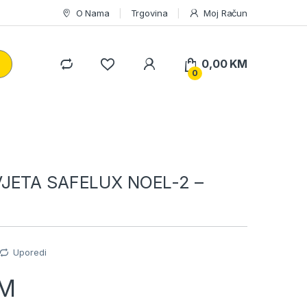
O Nama
Trgovina
Moj Račun
0,00
KM
0
JETA SAFELUX NOEL-2 –
Uporedi
M