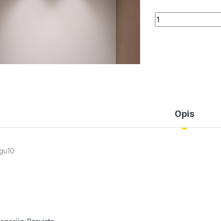
Quantity
Opis
 gu10