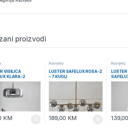
egorija:
Rasvjeta
zani proizvodi
a
Rasvjeta
Rasvjeta
R VISILICA
LUSTER SAFELUX ROSA-2
LUSTER 
UX KLARA-2
– 7 KUGLI
SAFELUX
ZLATNI-
0
KM
189,00
KM
139,0