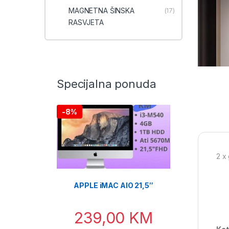
MAGNETNA ŠINSKA
(17)
RASVJETA
Specijalna ponuda
-
8%
2 x
APPLE iMAC AIO 21,5″
239,00
KM