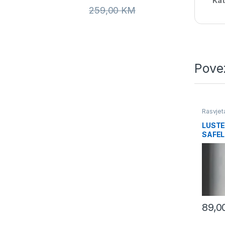
Kat
259,00
KM
Pove
Rasvjet
LUSTE
SAFEL
89,0