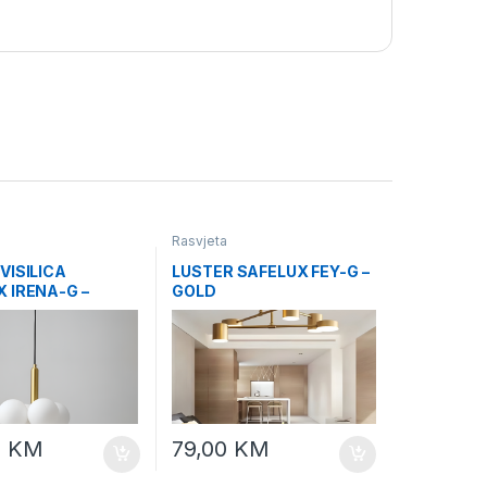
Rasvjeta
VISILICA
LUSTER SAFELUX FEY-G –
 IRENA-G –
GOLD
 5 KUGLI
0
KM
79,00
KM