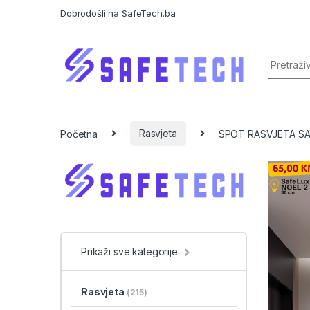
Skip to navigation
Skip to content
Dobrodošli na SafeTech.ba
Search f
Početna
Rasvjeta
SPOT RASVJETA SA
Prikaži sve kategorije
Rasvjeta
(215)