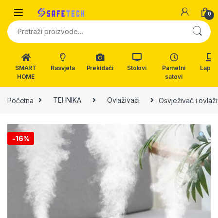
Skip to navigation
Skip to content
0
Pretraži:
SMART
Rasvjeta
Prekidači
Stolovi
Pametni
Lapto
HOME
satovi
Početna
TEHNIKA
Ovlaživači
Osvježivač i ovlaž
-
16%