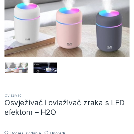
Ovlaživači
Osvježivač i ovlaživač zraka s LED
efektom – H2O
Dodaj u sviđanja
Uporedi