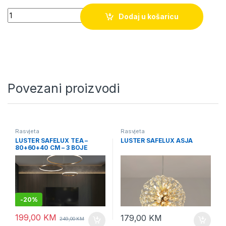
Quantity
Dodaj u košaricu
Povezani proizvodi
Rasvjeta
Rasvjeta
LUSTER SAFELUX TEA –
LUSTER SAFELUX ASJA
80+60+40 CM – 3 BOJE
OSVJETLJENJA
-
20%
199,00
KM
179,00
KM
249,00
KM