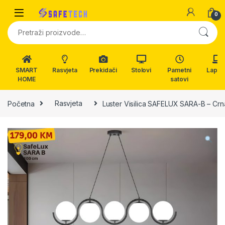
Skip to navigation
Skip to content
0
Pretraži:
SMART
Rasvjeta
Prekidači
Stolovi
Pametni
Lapto
HOME
satovi
Početna
Rasvjeta
Luster Visilica SAFELUX SARA-B – Crn