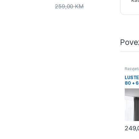
Kat
259,00
KM
Pove
Rasvjet
LUSTE
80 + 
249