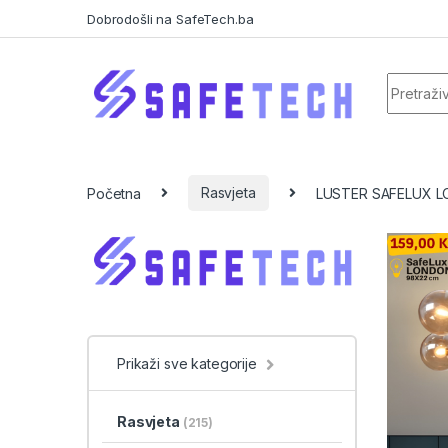
Skip to navigation
Skip to content
Dobrodošli na SafeTech.ba
Search f
Početna
Rasvjeta
LUSTER SAFELUX L
Prikaži sve kategorije
Rasvjeta
(215)