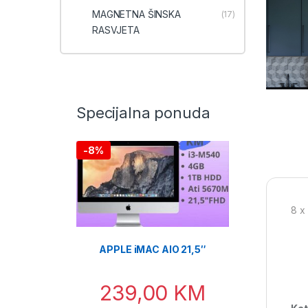
MAGNETNA ŠINSKA
(17)
RASVJETA
Specijalna ponuda
-
8%
8 x
APPLE iMAC AIO 21,5″
239,00
KM