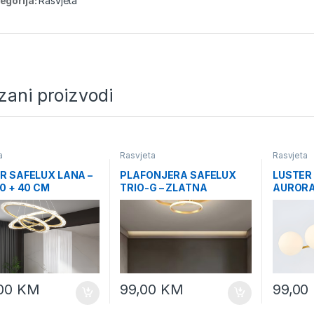
egorija:
Rasvjeta
zani proizvodi
a
Rasvjeta
Rasvjeta
R SAFELUX LANA –
PLAFONJERA SAFELUX
LUSTER
60 + 40 CM
TRIO-G – ZLATNA
AUROR
,00
KM
99,00
KM
99,00