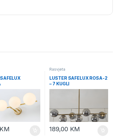
Rasvjeta
 SAFELUX
LUSTER SAFELUX ROSA-2
A
– 7 KUGLI
KM
189,00
KM