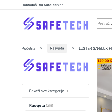
Skip to navigation
Skip to content
Dobrodošli na SafeTech.ba
Search f
Početna
Rasvjeta
LUSTER SAFELUX HE
Prikaži sve kategorije
Rasvjeta
(215)