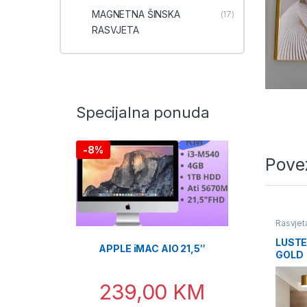
MAGNETNA ŠINSKA
(17)
RASVJETA
Specijalna ponuda
-
8%
Pove
Rasvjet
LUSTE
APPLE iMAC AIO 21,5″
GOLD
239,00
KM