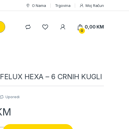
O Nama
Trgovina
Moj Račun
0,00
KM
0
FELUX HEXA – 6 CRNIH KUGLI
Uporedi
KM