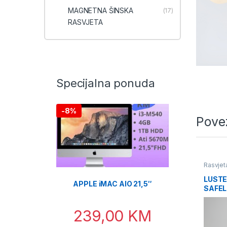
MAGNETNA ŠINSKA
(17)
RASVJETA
Specijalna ponuda
-
8%
Pove
Rasvjet
LUSTE
APPLE iMAC AIO 21,5″
SAFEL
ZLATN
239,00
KM