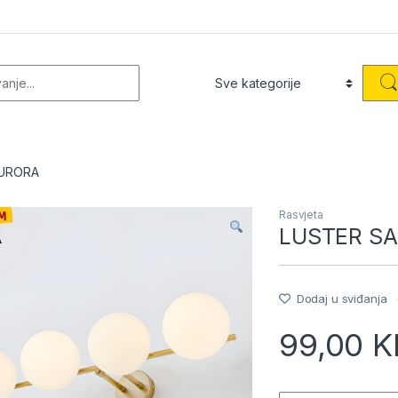
or:
AURORA
Rasvjeta
LUSTER S
Dodaj u sviđanja
99,00
K