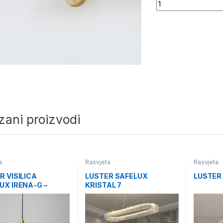
Quantity
zani proizvodi
a
Rasvjeta
Rasvjeta
R VISILICA
LUSTER SAFELUX
LUSTER
UX IRENA-G –
KRISTAL 7
I- 5 KUGLI