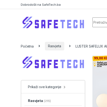
Skip to navigation
Skip to content
Dobrodošli na SafeTech.ba
Search f
Početna
Rasvjeta
LUSTER SAFELUX 
Prikaži sve kategorije
Rasvjeta
(215)