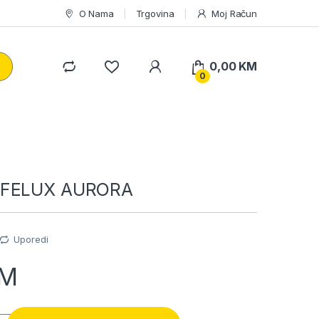
O Nama
Trgovina
Moj Račun
0,00
KM
0
AFELUX AURORA
Uporedi
M