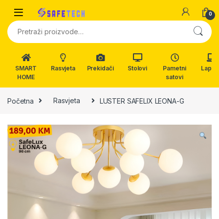
Skip to navigation
Skip to content
0
Pretraži:
SMART
Rasvjeta
Prekidači
Stolovi
Pametni
Lapto
HOME
satovi
Početna
Rasvjeta
LUSTER SAFELIX LEONA-G