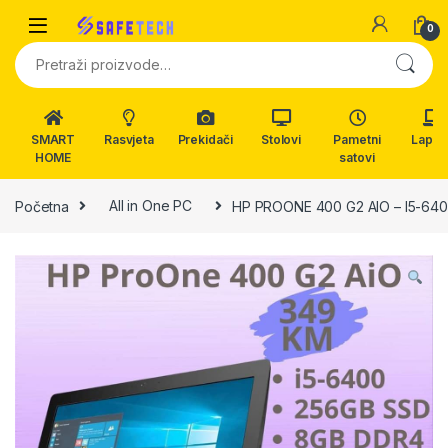
Skip to navigation
Skip to content
0
Pretraži:
SMART
Rasvjeta
Prekidači
Stolovi
Pametni
Lapto
HOME
satovi
Početna
All in One PC
HP PROONE 400 G2 AIO – I5-64