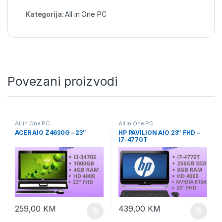
Kategorija:
All in One PC
Povezani proizvodi
All in One PC
All in One PC
ACER AIO Z4630G – 23″
HP PAVILION AIO 23″ FHD –
I7-4770T
259,00
KM
439,00
KM