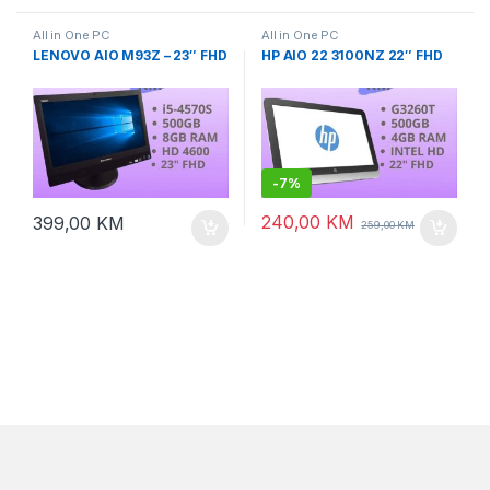
All in One PC
All in One PC
LENOVO AIO M93Z – 23″ FHD
HP AIO 22 3100NZ 22″ FHD
-
7%
240,00
KM
399,00
KM
259,00
KM