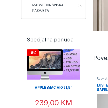
MAGNETNA ŠINSKA
(17)
RASVJETA
Specijalna ponuda
-
8%
Pove
Rasvjet
LUSTE
APPLE iMAC AIO 21,5″
SAFEL
ZLATN
239,00
KM