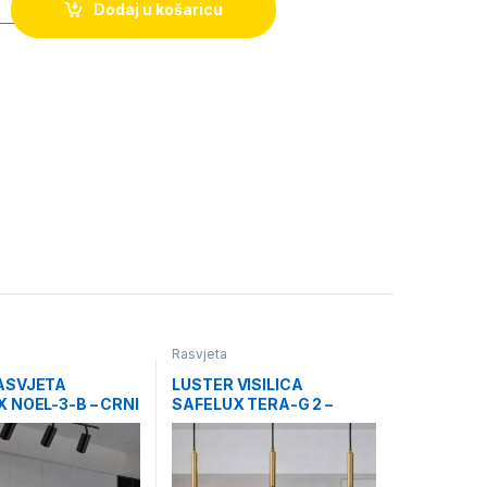
Dodaj u košaricu
Rasvjeta
ASVJETA
LUSTER VISILICA
 NOEL-3-B – CRNI
SAFELUX TERA-G 2 –
CRNE KUGLE