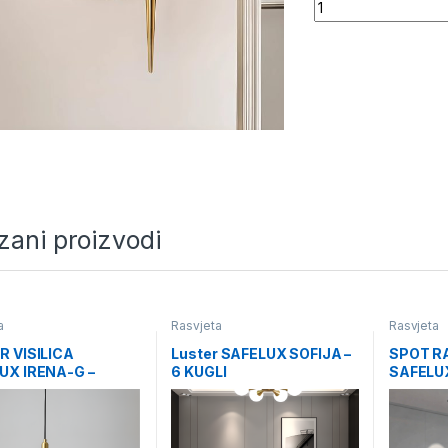
Quantity
zani proizvodi
a
Rasvjeta
Rasvjeta
R VISILICA
Luster SAFELUX SOFIJA –
SPOT R
UX IRENA-G –
6 KUGLI
SAFELUX
I- 5 KUGLI