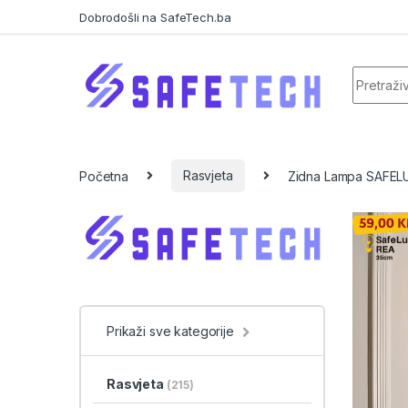
Skip to navigation
Skip to content
Dobrodošli na SafeTech.ba
Search f
Početna
Rasvjeta
Zidna Lampa SAFEL
Prikaži sve kategorije
Rasvjeta
(215)