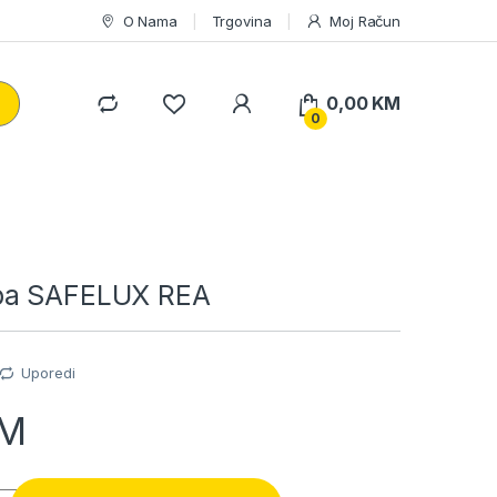
O Nama
Trgovina
Moj Račun
0,00
KM
0
pa SAFELUX REA
Uporedi
M