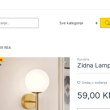
or:
UX REA
Rasvjeta
Zidna Lam
Dodaj u sviđanja
59,00
K