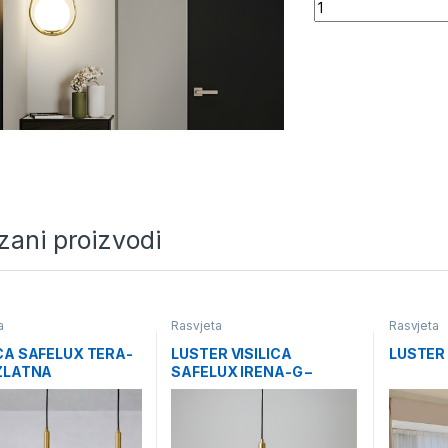
Quantity
zani proizvodi
a
Rasvjeta
Rasvjeta
ICA SAFELUX TERA-
LUSTER VISILICA
LUSTER
 ZLATNA
SAFELUX IRENA-G –
ZLATNI- 5 KUGLI