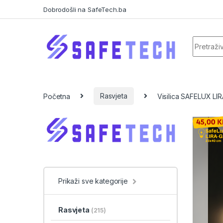
Skip to navigation
Skip to content
Dobrodošli na SafeTech.ba
Search f
Početna
Rasvjeta
Visilica SAFELUX LI
Prikaži sve kategorije
Rasvjeta
(215)