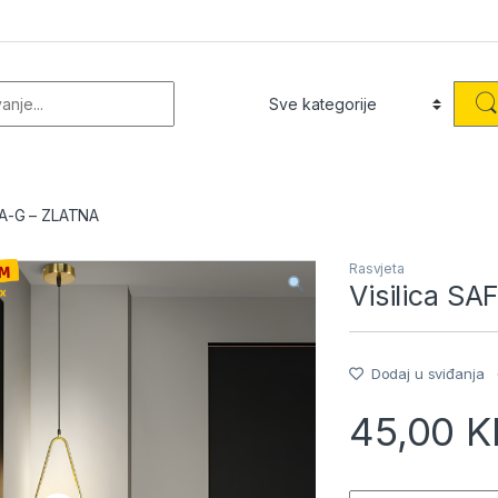
or:
RA-G – ZLATNA
Rasvjeta
Visilica S
Dodaj u sviđanja
45,00
K