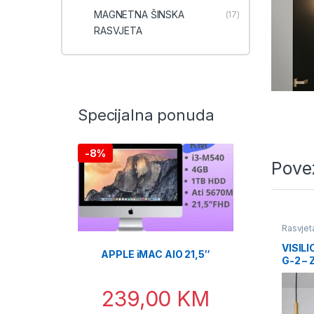
MAGNETNA ŠINSKA
(17)
RASVJETA
Specijalna ponuda
-
8%
Pove
Rasvjet
VISIL
APPLE iMAC AIO 21,5″
G-2 –
239,00
KM