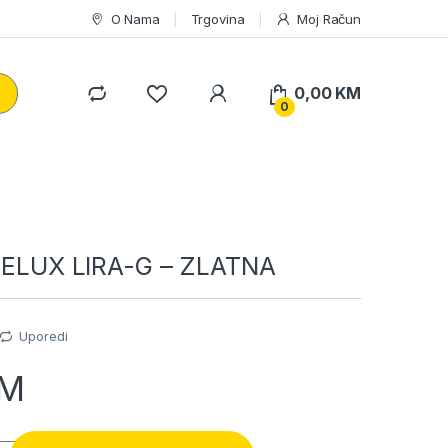
O Nama
Trgovina
Moj Račun
0,00
KM
0
AFELUX LIRA-G – ZLATNA
Uporedi
M