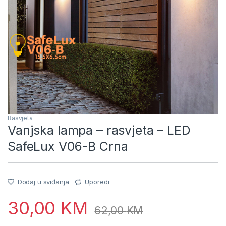
Rasvjeta
Vanjska lampa – rasvjeta – LED
SafeLux V06-B Crna
Dodaj u sviđanja
Uporedi
30,00
KM
62,00
KM