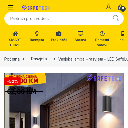
Skip to navigation
Skip to content
0
Pretraži:
SMART
Rasvjeta
Prekidači
Stolovi
Pametni
Lapto
HOME
satovi
Početna
Rasvjeta
Vanjska lampa – rasvjeta – LED Safe
-
52%