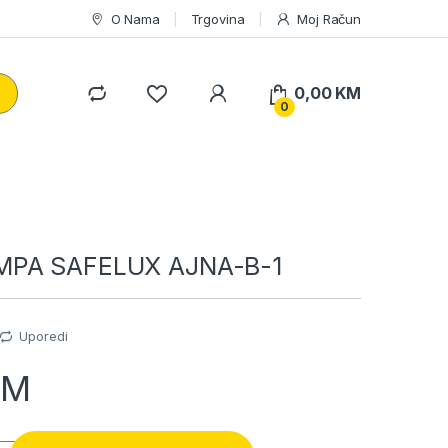
O Nama
Trgovina
Moj Račun
0,00
KM
0
PA SAFELUX AJNA-B-1
Uporedi
KM