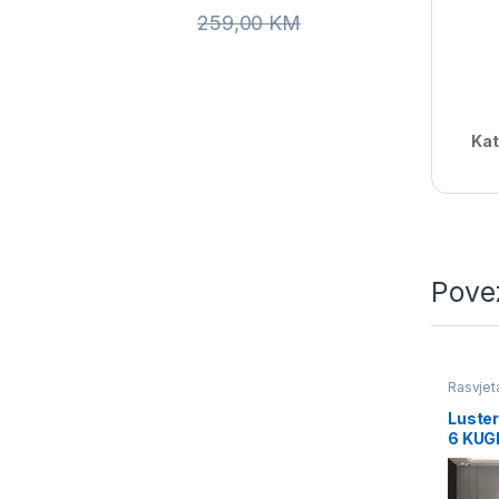
259,00
KM
Kat
Pove
Rasvjet
Luste
6 KUG