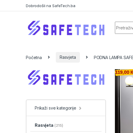
Skip to navigation
Skip to content
Dobrodošli na SafeTech.ba
Search f
Početna
Rasvjeta
PODNA LAMPA SAFE
Prikaži sve kategorije
Rasvjeta
(215)