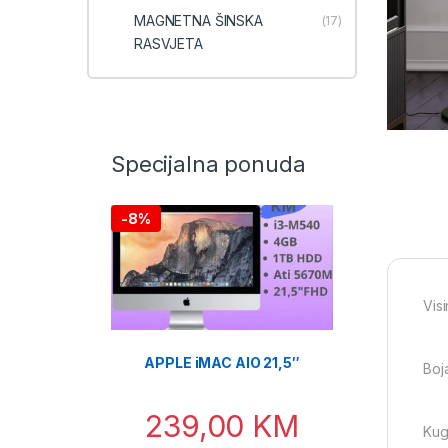
MAGNETNA ŠINSKA
(17)
RASVJETA
Specijalna ponuda
-
8%
Vis
APPLE iMAC AIO 21,5″
Boj
239,00
KM
Kug