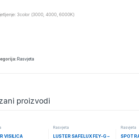
jetljenje: 3color (3000, 4000, 6000K)
egorija:
Rasvjeta
zani proizvodi
a
Rasvjeta
Rasvjeta
R VISILICA
LUSTER SAFELUX FEY-G –
SPOT R