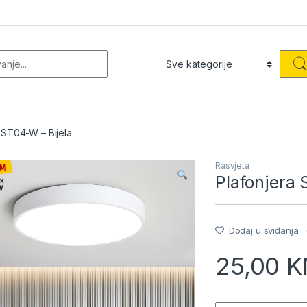
or:
 ST04-W – Bijela
Rasvjeta
Plafonjera
Dodaj u sviđanja
25,00
K