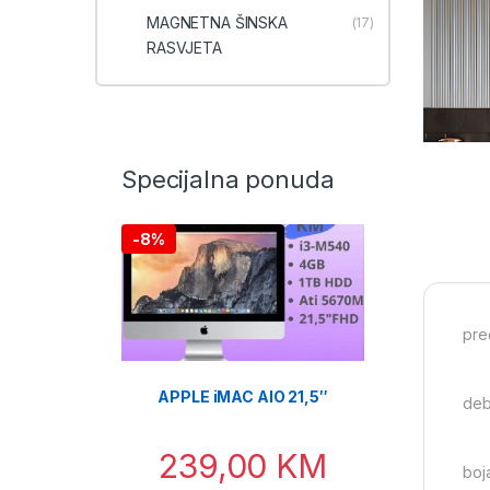
MAGNETNA ŠINSKA
(17)
RASVJETA
Specijalna ponuda
-
8%
pre
APPLE iMAC AIO 21,5″
deb
239,00
KM
boja