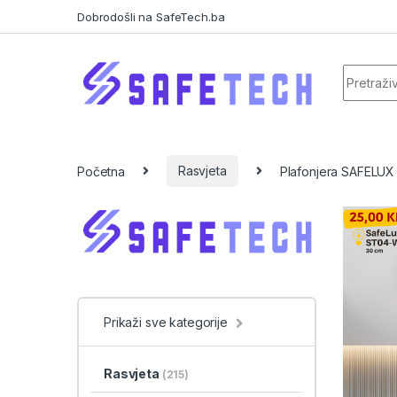
Skip to navigation
Skip to content
Dobrodošli na SafeTech.ba
Search f
Početna
Rasvjeta
Plafonjera SAFELUX
Prikaži sve kategorije
Rasvjeta
(215)