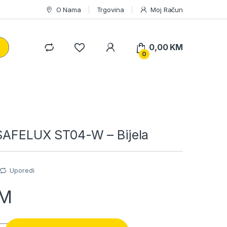
O Nama
Trgovina
Moj Račun
0,00
KM
0
 SAFELUX ST04-W – Bijela
Uporedi
M