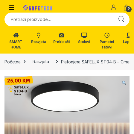
Skip to navigation
Skip to content
0
Pretraži:
SMART
Rasvjeta
Prekidači
Stolovi
Pametni
Lapto
HOME
satovi
Početna
Rasvjeta
Plafonjera SAFELUX ST04-B – Crna