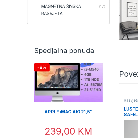
MAGNETNA ŠINSKA
(17)
RASVJETA
Specijalna ponuda
-
8%
Pove
Rasvjet
LUSTE
APPLE iMAC AIO 21,5″
SAFEL
ZLATN
239,00
KM