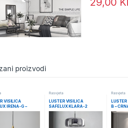
29,00
K
zani proizvodi
a
Rasvjeta
Rasvjeta
R VISILICA
LUSTER VISILICA
LUSTER
UX IRENA-G –
SAFELUX KLARA-2
B – CRN
I- 5 KUGLI