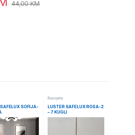
M
44,00
KM
Rasvjeta
 SAFELUX SOFIJA-
LUSTER SAFELUX ROSA-2
A
– 7 KUGLI