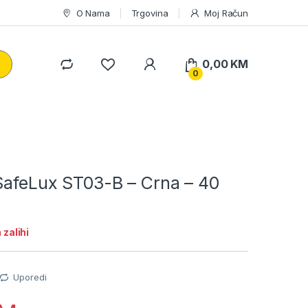
O Nama
Trgovina
Moj Račun
0,00
KM
0
 SafeLux ST03-B – Crna – 40
zalihi
Uporedi