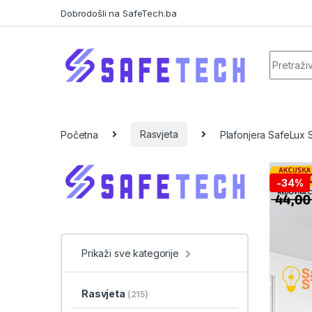
Skip to navigation
Skip to content
Dobrodošli na SafeTech.ba
Search f
Početna
Rasvjeta
Plafonjera SafeLux 
-
34%
Prikaži sve kategorije
Rasvjeta
(215)