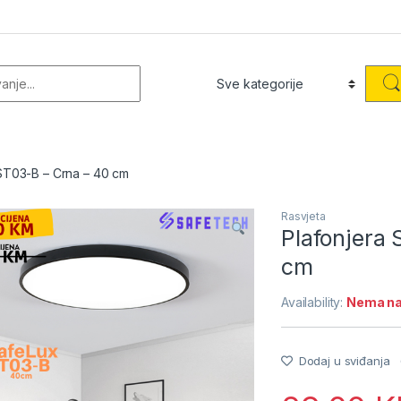
or:
ST03-B – Crna – 40 cm
Rasvjeta
Plafonjera
cm
Availability:
Nema na 
Dodaj u sviđanja