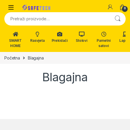
Skip to navigation
Skip to content
0
Pretraži:
SMART
Rasvjeta
Prekidači
Stolovi
Pametni
Lapto
HOME
satovi
Početna
Blagajna
Blagajna