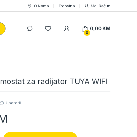
O Nama
Trgovina
Moj Račun
0,00
KM
0
mostat za radijator TUYA WIFI
Uporedi
M