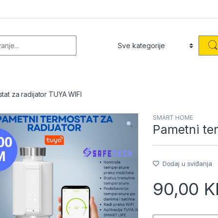
or:
tat za radijator TUYA WIFI
SMART HOME
Pametni ter
Dodaj u sviđanja
90,00
K