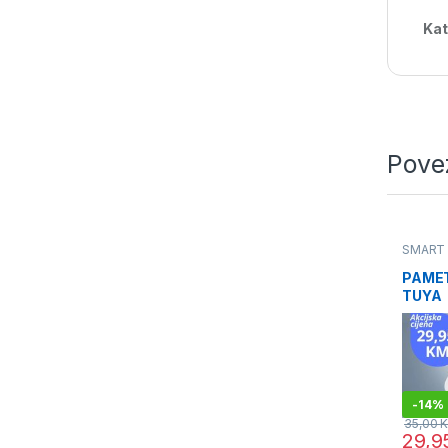
Kat
Pove
SMART
PAMET
TUYA
-
14%
35,00
29,