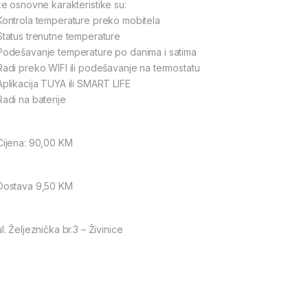
e osnovne karakteristike su:
ontrola temperature preko mobitela
tatus trenutne temperature
odešavanje temperature po danima i satima
adi preko WIFI ili podešavanje na termostatu
plikacija TUYA ili SMART LIFE
adi na baterije
ijena: 90,00 KM
ostava 9,50 KM
l. Željeznička br.3 – Živinice