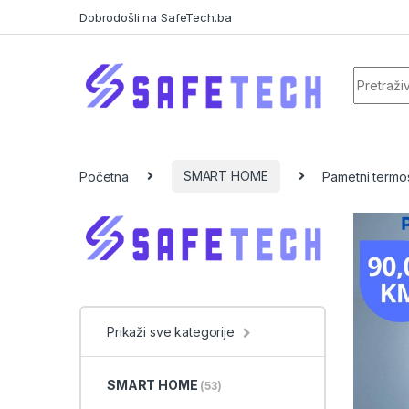
Skip to navigation
Skip to content
Dobrodošli na SafeTech.ba
Search f
Početna
SMART HOME
Pametni termos
Prikaži sve kategorije
SMART HOME
(53)