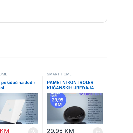
OME
SMART HOME
 pekidač na dodir
PAMETNI KONTROLER
ol
KUĆANSKIH UREĐAJA
TUYA
KM
29,95
KM