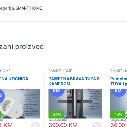
egorija:
SMART HOME
zani proizvodi
 HOME
SMART HOME
SMART H
NA UTIČNICA
PAMETNA BRAVA TUYA S
Pametni
KAMEROM
TUYA 1 p
-
20%
-
14%
KM
499,00
KM
35,00
KM
95
KM
399,00
KM
30,00