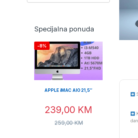
Specijalna ponuda
-
8%
APPLE iMAC AIO 21,5″
S
239,00
KM
K
dan
259,00
KM