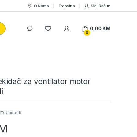
O Nama
Trgovina
Moj Račun
0,00
KM
0
kidač za ventilator motor
li
Uporedi
M