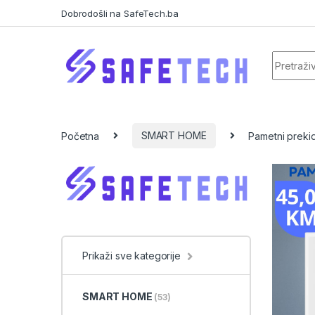
Skip to navigation
Skip to content
Dobrodošli na SafeTech.ba
Search f
Početna
SMART HOME
Pametni prekid
Prikaži sve kategorije
SMART HOME
(53)