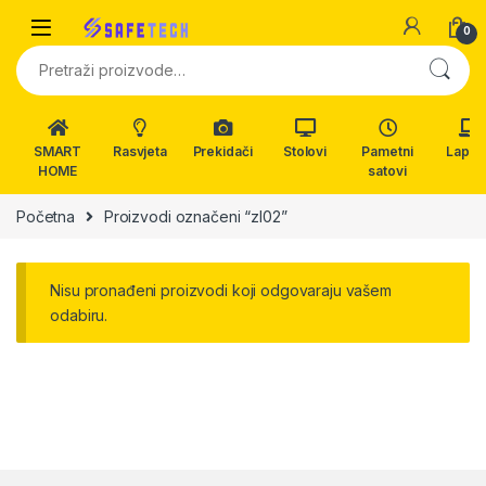
Skip to navigation
Skip to content
0
Pretraži:
SMART
Rasvjeta
Prekidači
Stolovi
Pametni
Lapto
HOME
satovi
Početna
Proizvodi označeni “zl02”
Nisu pronađeni proizvodi koji odgovaraju vašem
odabiru.