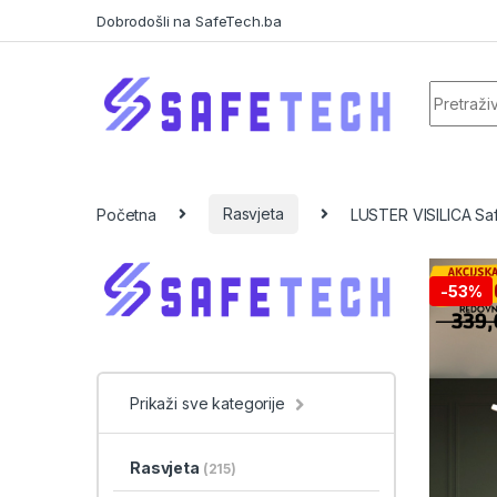
Skip to navigation
Skip to content
Dobrodošli na SafeTech.ba
Search f
Početna
Rasvjeta
LUSTER VISILICA Saf
-
53%
Prikaži sve kategorije
Rasvjeta
(215)