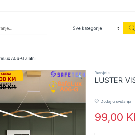
or:
eLux A06-G Zlatni
Rasvjeta
LUSTER VIS
Dodaj u sviđanja
99,00
K