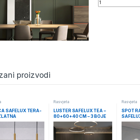
Quantity
zani proizvodi
a
Rasvjeta
Rasvjeta
ICA SAFELUX TERA-
LUSTER SAFELUX TEA –
SPOT R
 ZLATNA
80+60+40 CM – 3 BOJE
SAFELUX
OSVJETLJENJA