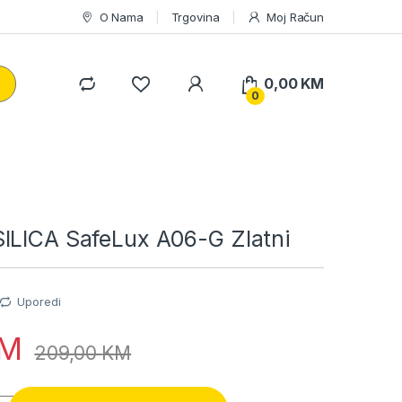
O Nama
Trgovina
Moj Račun
0,00
KM
0
ILICA SafeLux A06-G Zlatni
Uporedi
M
209,00
KM