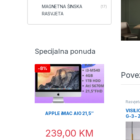
MAGNETNA ŠINSKA
(17)
RASVJETA
Specijalna ponuda
-
8%
Pove
Rasvjet
VISIL
APPLE iMAC AIO 21,5″
G-3 –
239,00
KM