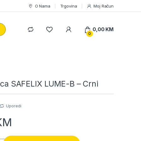
O Nama
Trgovina
Moj Račun
0,00
KM
0
lica SAFELIX LUME-B – Crni
Uporedi
KM