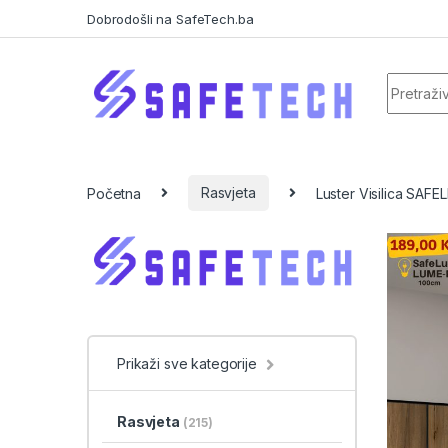
Skip to navigation
Skip to content
Dobrodošli na SafeTech.ba
Search f
Početna
Rasvjeta
Luster Visilica SAFE
Prikaži sve kategorije
Rasvjeta
(215)