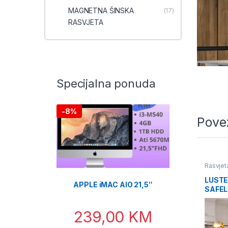
MAGNETNA ŠINSKA
(17)
RASVJETA
Specijalna ponuda
-
8%
Pove
Rasvjet
LUSTE
APPLE iMAC AIO 21,5″
SAFEL
KUGLI
239,00
KM