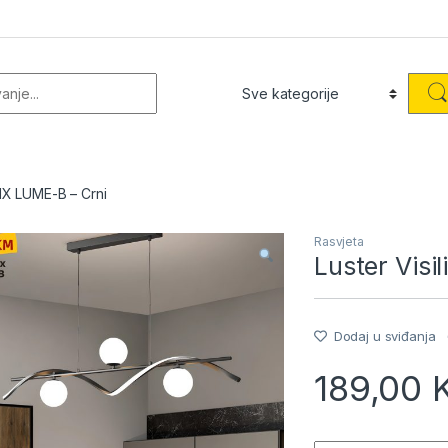
or:
LIX LUME-B – Crni
Rasvjeta
Luster Visi
Dodaj u sviđanja
189,00