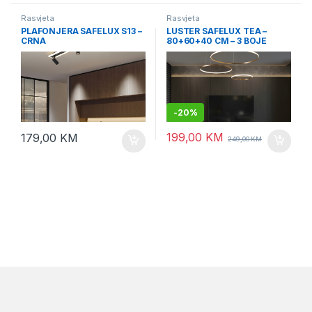
Rasvjeta
Rasvjeta
PLAFONJERA SAFELUX S13 –
LUSTER SAFELUX TEA –
CRNA
80+60+40 CM – 3 BOJE
OSVJETLJENJA
-
20%
199,00
KM
179,00
KM
249,00
KM