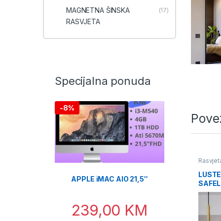
MAGNETNA ŠINSKA
(17)
RASVJETA
Specijalna ponuda
-
8%
Pove
Rasvjet
LUSTE
APPLE iMAC AIO 21,5″
SAFEL
CRNE 
239,00
KM