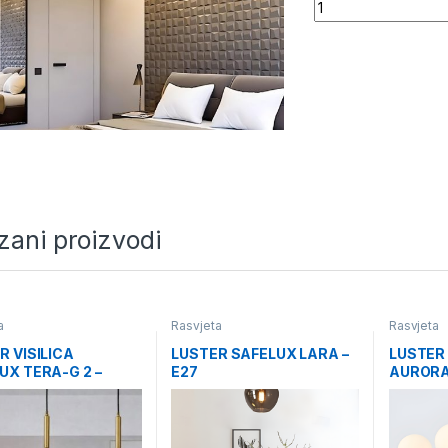
Quantity
zani proizvodi
a
Rasvjeta
Rasvjeta
R VISILICA
LUSTER SAFELUX LARA –
LUSTER
UX TERA-G 2 –
E27
AUROR
KUGLE