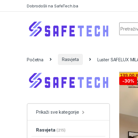
Skip to navigation
Skip to content
Dobrodošli na SafeTech.ba
Search f
Početna
Rasvjeta
Luster SAFELUX MIL
-
30%
Prikaži sve kategorije
Rasvjeta
(215)