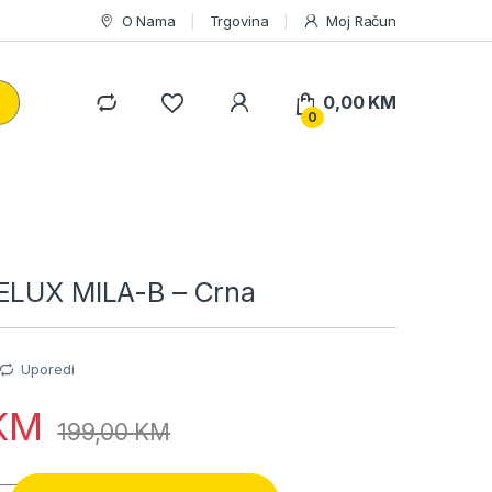
O Nama
Trgovina
Moj Račun
0,00
KM
0
ELUX MILA-B – Crna
Uporedi
KM
199,00
KM