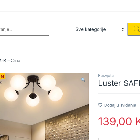
or:
A-B – Crna
Rasvjeta
Luster SAF
Dodaj u sviđanja
139,00