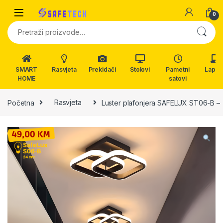
Skip to navigation
Skip to content
0
Pretraži:
SMART
Rasvjeta
Prekidači
Stolovi
Pametni
Lapto
HOME
satovi
Početna
Rasvjeta
Luster plafonjera SAFELUX ST06-B –