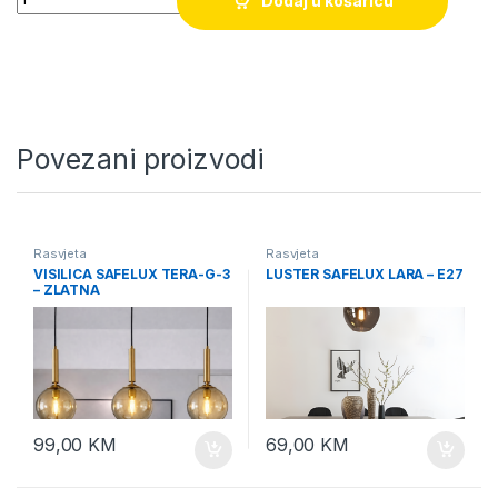
Dodaj u košaricu
Povezani proizvodi
Rasvjeta
Rasvjeta
VISILICA SAFELUX TERA-G-3
LUSTER SAFELUX LARA – E27
– ZLATNA
99,00
KM
69,00
KM