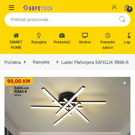
Skip to navigation
Skip to content
0
Pretraži:
SMART
Rasvjeta
Prekidači
Stolovi
Pametni
Lapto
HOME
satovi
Početna
Rasvjeta
Luster Plafonjera SAFELUX RIMA-6