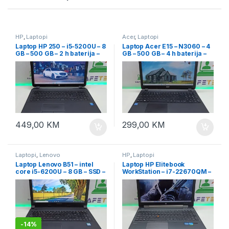
HP
,
Laptopi
Acer
,
Laptopi
Laptop HP 250 – i5-5200U – 8
Laptop Acer E15 – N3060 – 4
GB – 500 GB – 2 h baterija –
GB – 500 GB – 4 h baterija –
15.6″
15.6″ Led
449,00
KM
299,00
KM
Laptopi
,
Lenovo
HP
,
Laptopi
Laptop Lenovo B51 – intel
Laptop HP Elitebook
core i5-6200U – 8 GB – SSD –
WorkStation – i7-22670QM –
15.6″ led slim + garancija
500 GB – dvije grafike – 15.6″
FHD
-
14%