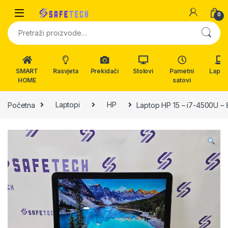
Skip to navigation
Skip to content
0
Pretraži:
SMART
Rasvjeta
Prekidači
Stolovi
Pametni
Lapto
HOME
satovi
Početna
Laptopi
HP
Laptop HP 15 – i7-4500U – 8